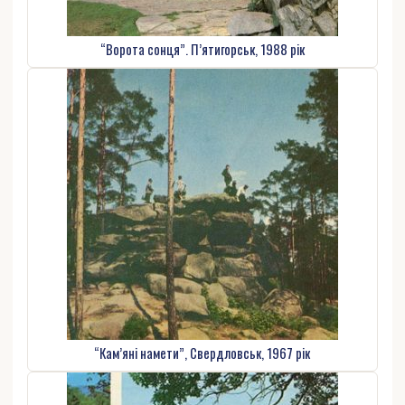
“Ворота сонця”. П’ятигорськ, 1988 рік
“Кам’яні намети”, Свердловськ, 1967 рік