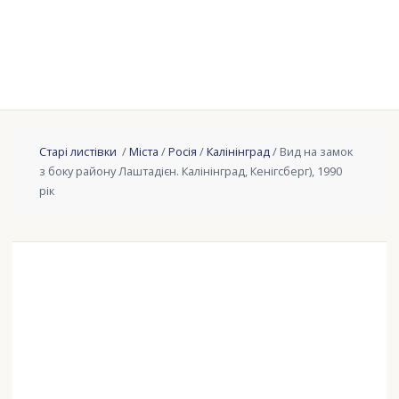
Старі листівки
/
Міста
/
Росія
/
Калінінград
/ Вид на замок
з боку району Лаштадієн. Калінінград, Кенігсберг), 1990
рік