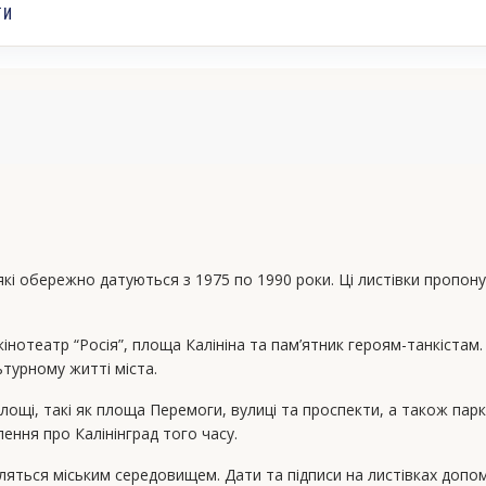
ТИ
які обережно датуються з 1975 по 1990 роки. Ці листівки пропону
кінотеатр “Росія”, площа Калініна та пам’ятник героям-танкістам
ьтурному житті міста.
лощі, такі як площа Перемоги, вулиці та проспекти, а також парки
ення про Калінінград того часу.
авляться міським середовищем. Дати та підписи на листівках допо