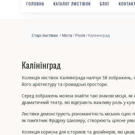
ГОЛОВНА
КАТАЛОГ ЛИСТІВОК
БЛОГ
КОНТАК
Старі листівки
/
Міста
/
Росія
/ Калінінград
Калінінград
Колекція листівок Калінінграда налічує 58 зображень, 
його архітектуру та громадські простори.
Серед зображень можна знайти такі знакові місця, як 
драматичний театр, які відіграють важливу роль у кул
Листівки демонструють різноманітність міських сцен: п
як пам’ятник Фрідріху Шиллеру, створюють цілісне уявл
Колекція корисна для істориків та дизайнерів, які цік