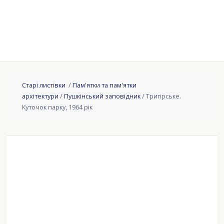
Старі листівки
/
Пам'ятки та пам'ятки
архітектури
/
Пушкінський заповідник
/ Тригірське.
Куточок парку, 1964 рік