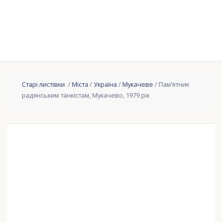
Старі листівки
/
Міста
/
Україна
/
Мукачеве
/ Пам’ятник
радянським танкістам, Мукачево, 1979 рік