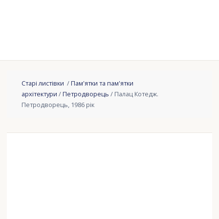
Старі листівки
/
Пам'ятки та пам'ятки
архітектури
/
Петродворець
/ Палац Котедж.
Петродворець, 1986 рік