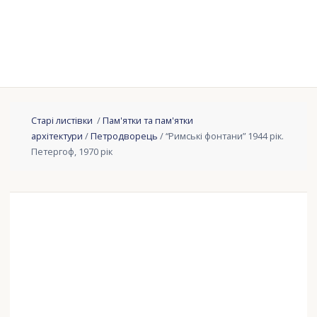
Старі листівки
/
Пам'ятки та пам'ятки
архітектури
/
Петродворець
/ “Римські фонтани” 1944 рік.
Петергоф, 1970 рік