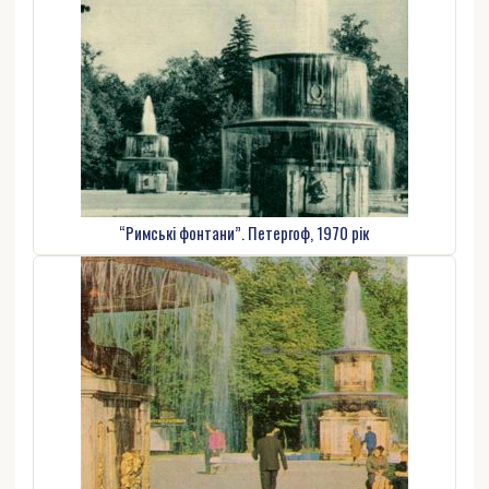
“Римські фонтани”. Петергоф, 1970 рік