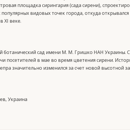
отровая площадка сирингария (сада сирени), спроекти
 популярных видовых точек города, откуда открывался
 XI веке.
й ботанический сад имени М. М. Гришко НАН Украины.
и посетителей в мае во время цветения сирени. Истори
епра значительно изменился за счет новой высотной за
иев, Украина