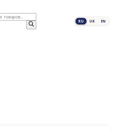
к
RU
UK
EN
ров