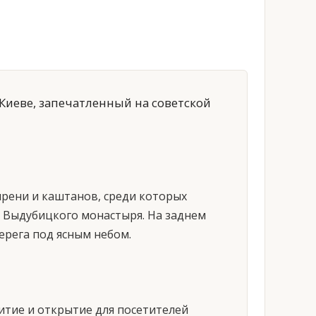
Киеве, запечатленный на советской
ирени и каштанов, среди которых
и Выдубицкого монастыря. На заднем
ерега под ясным небом.
витие и открытие для посетителей