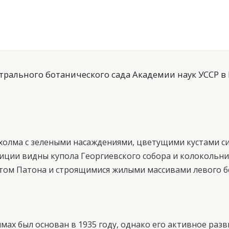
рального ботанического сада Академии наук УССР в 
холма с зелеными насаждениями, цветущими кустами с
зиции видны купола Георгиевского собора и колокольн
стом Патона и строящимися жилыми массивами левого б
мах был основан в 1935 году, однако его активное раз