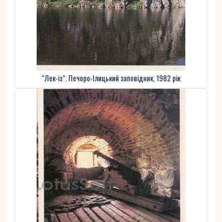
“Лек-із”. Печоро-Ілицький заповідник, 1982 рік