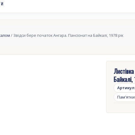
ТИ
калом
/ Звідси бере початок Ангара. Пансіонат на Байкалі, 1978 рік
Листівка
Байкалі, 
Артикул
Пам'ятки