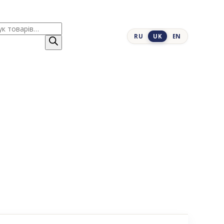
к
RU
UK
EN
ів