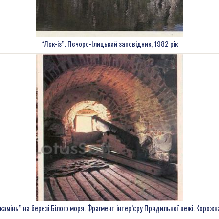
“Лек-із”. Печоро-Ілицький заповідник, 1982 рік
камінь” на березі Білого моря. Фрагмент інтер’єру Прядильної вежі. Корожна