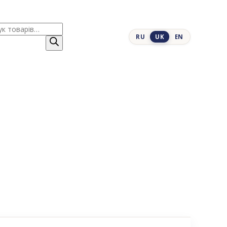
к
RU
UK
EN
ів