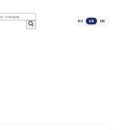
к
RU
UK
EN
ів