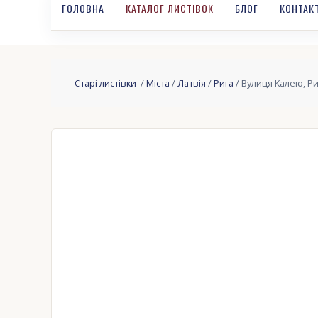
ГОЛОВНА
КАТАЛОГ ЛИСТІВОК
БЛОГ
КОНТАК
Старі листівки
/
Міста
/
Латвія
/
Рига
/ Вулиця Калею, Риг