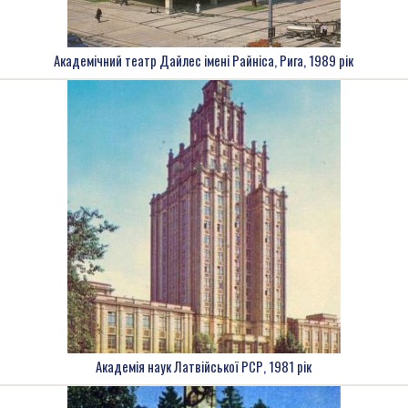
Академічний театр Дайлес імені Райніса, Рига, 1989 рік
Академія наук Латвійської РСР, 1981 рік