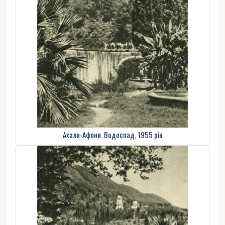
Ахали-Афони. Водоспад, 1955 рік