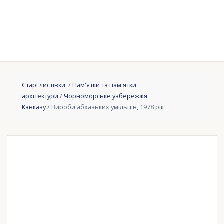
Старі листівки
/
Пам'ятки та пам'ятки
архітектури
/
Чорноморське узбережжя
Кавказу
/ Вироби абхазьких умільців, 1978 рік