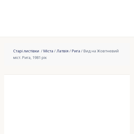
Старі листівки
/
Міста
/
Латвія
/
Рига
/ Вид на Жовтневий
міст. Рига, 1981 рік