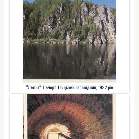
“Лек-із”. Печоро-Ілицький заповідник, 1982 рік