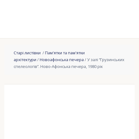
Старі листівки
/
Пам'ятки та пам'ятки
архітектури
/
Новоафонська печера
/ У залі “Грузинських
спелеологів”. Ново-Афонська печера, 1980 рік