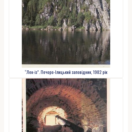
“Лек-із”. Печоро-Ілицький заповідник, 1982 рік