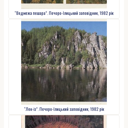
“Ведмежа пешара”. Печоро-Ілицький заповідник, 1982 рік
“Лек-із”. Печоро-Ілицький заповідник, 1982 рік