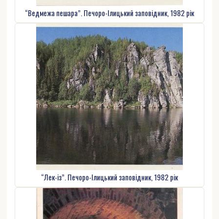
“Ведмежа пешара”. Печоро-Ілицький заповідник, 1982 рік
“Лек-із”. Печоро-Ілицький заповідник, 1982 рік