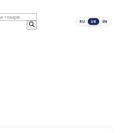
к
RU
UK
EN
ів