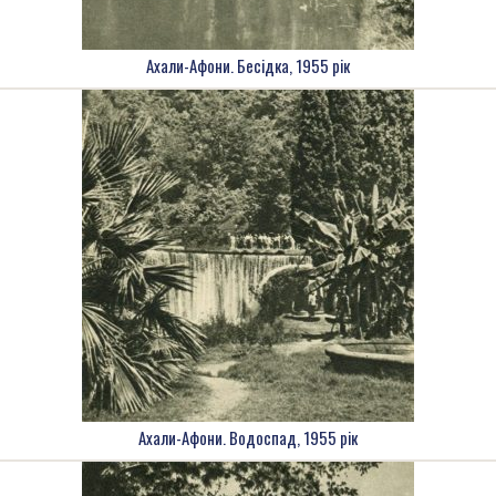
Ахали-Афони. Бесідка, 1955 рік
Ахали-Афони. Водоспад, 1955 рік