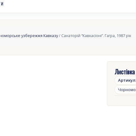
ТИ
номорське узбережжя Кавказу
/ Санаторій “Кавкасіоні”. Гагра, 1987 рік
Листівка 
Артикул
Чорномо