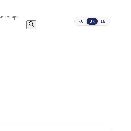
к
RU
UK
EN
ів