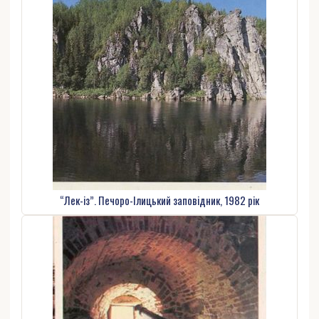
“Лек-із”. Печоро-Ілицький заповідник, 1982 рік