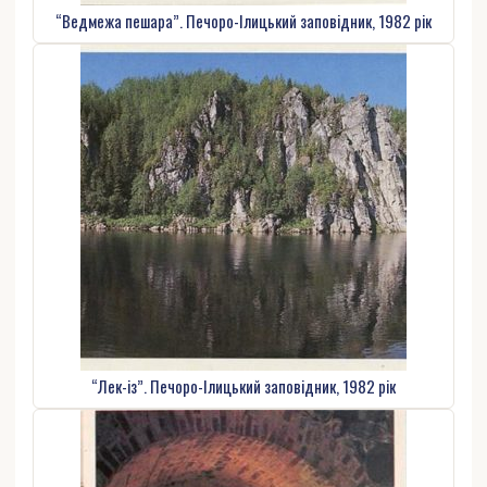
“Ведмежа пешара”. Печоро-Ілицький заповідник, 1982 рік
“Лек-із”. Печоро-Ілицький заповідник, 1982 рік