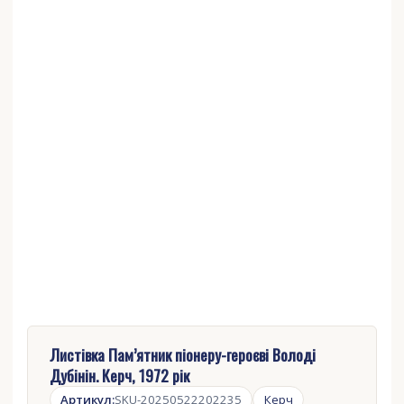
Листівка Пам’ятник піонеру-героєві Володі
Дубінін. Керч, 1972 рік
Артикул:
SKU-20250522202235
Керч