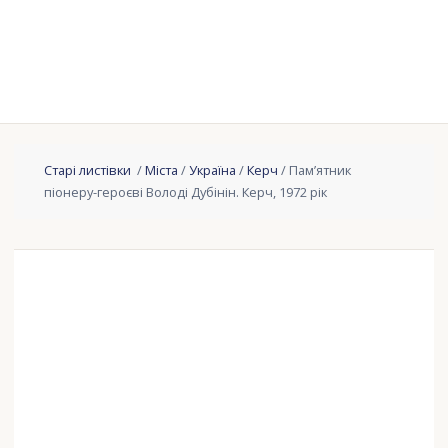
Старі листівки
/
Міста
/
Україна
/
Керч
/ Пам’ятник
піонеру-героєві Володі Дубінін. Керч, 1972 рік