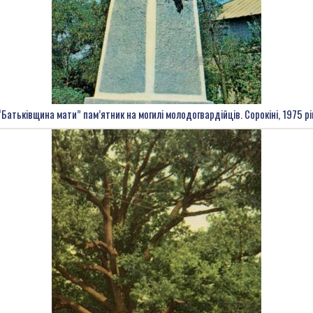
“Батьківщина мати” пам’ятник на могилі молодогвардійців. Сорокіні, 1975 рі