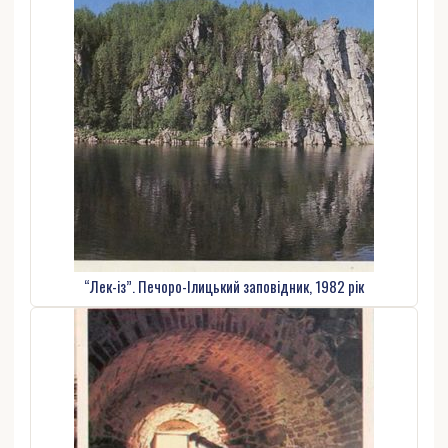
“Лек-із”. Печоро-Ілицький заповідник, 1982 рік