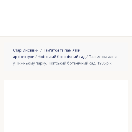
Старі листівки
/
Пам'ятки та пам'ятки
архітектури
/
Нікітський ботанічний сад
/ Пальмова алея
у Нижньому парку. Нікітський ботанічний сад, 1986 рік