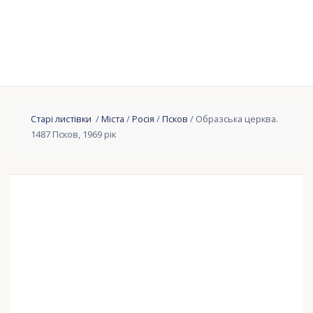
Старі листівки
/
Міста
/
Росія
/
Псков
/ Образська церква.
1487 Псков, 1969 рік