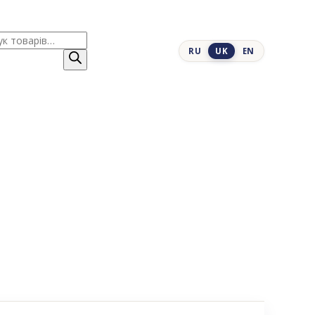
к
RU
UK
EN
ів