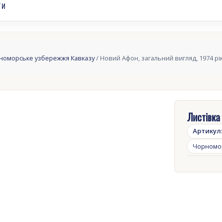
ТИ
номорське узбережжя Кавказу
/ Новий Афон, загальний вигляд, 1974 рі
Листівка
Артикул
Чорномо