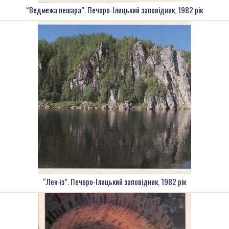
“Ведмежа пешара”. Печоро-Ілицький заповідник, 1982 рік
“Лек-із”. Печоро-Ілицький заповідник, 1982 рік