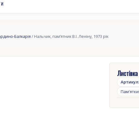
ТИ
ардино-Балкарія
/ Нальчик, пам’ятник В.І. Леніну, 1973 рік
Листівка 
Артикул
Пам'ятки