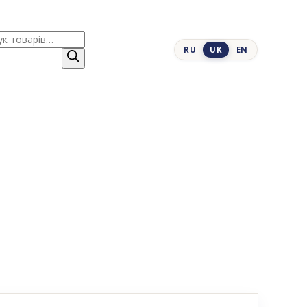
к
RU
UK
EN
ів