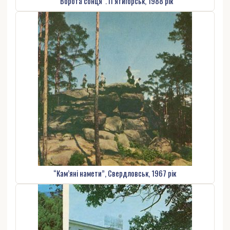
“Ворота сонця”. П’ятигорськ, 1988 рік
“Кам’яні намети”, Свердловськ, 1967 рік