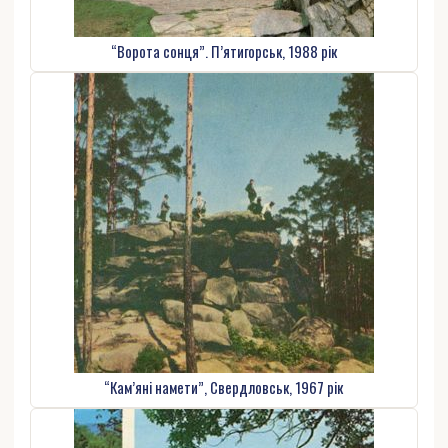
“Ворота сонця”. П’ятигорськ, 1988 рік
“Кам’яні намети”, Свердловськ, 1967 рік