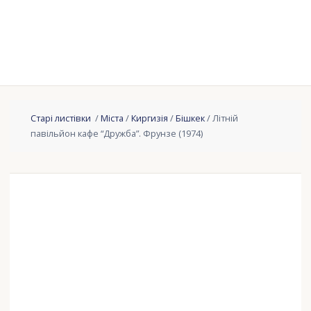
Старі листівки
/
Міста
/
Киргизія
/
Бішкек
/ Літній
павільйон кафе “Дружба”. Фрунзе (1974)