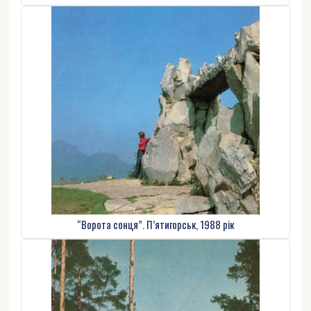
“Ворота сонця”. П’ятигорськ, 1988 рік