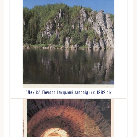
“Лек-із”. Печоро-Ілицький заповідник, 1982 рік