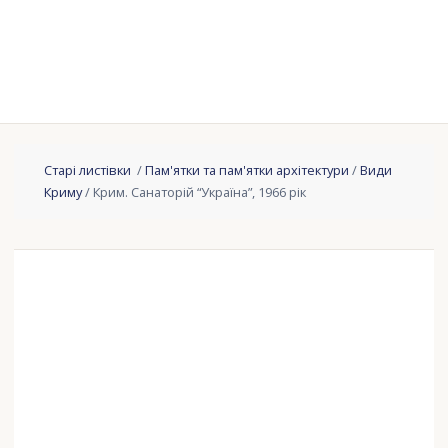
Старі листівки
/
Пам'ятки та пам'ятки архітектури
/
Види
Криму
/ Крим. Санаторій “Україна”, 1966 рік