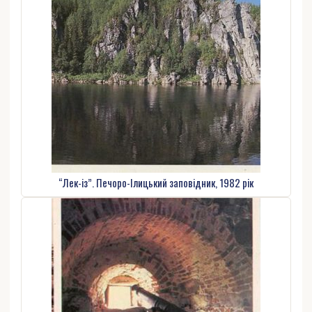
“Лек-із”. Печоро-Ілицький заповідник, 1982 рік