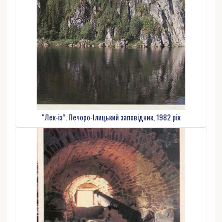
“Лек-із”. Печоро-Ілицький заповідник, 1982 рік