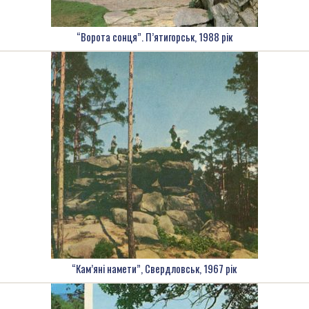
“Ворота сонця”. П’ятигорськ, 1988 рік
“Кам’яні намети”, Свердловськ, 1967 рік