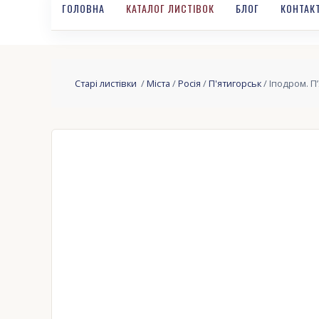
ГОЛОВНА
КАТАЛОГ ЛИСТІВОК
БЛОГ
КОНТАК
Старі листівки
/
Міста
/
Росія
/
П'ятигорськ
/ Іподром. П’