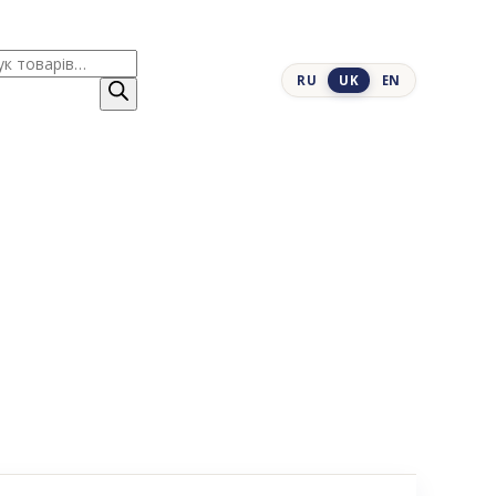
к
RU
UK
EN
ів