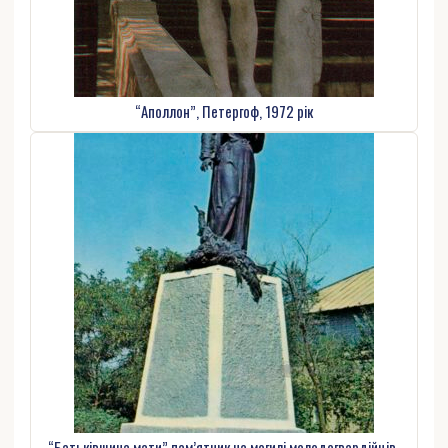
“Аполлон”, Петергоф, 1972 рік
“Батьківщина мати” пам’ятник на могилі молодогвардійців.