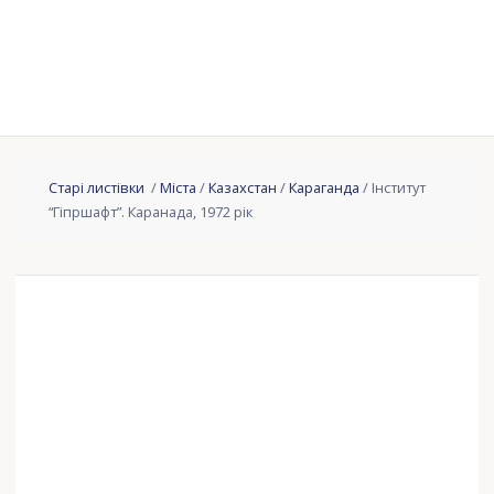
Старі листівки
/
Міста
/
Казахстан
/
Караганда
/ Інститут
“Гіпршафт”. Каранада, 1972 рік