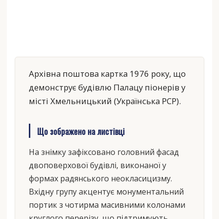
Архівна поштова картка 1976 року, що
демонструє будівлю Палацу піонерів у
місті Хмельницький (Українська РСР).
Що зображено на листівці
На знімку зафіксовано головний фасад
двоповерхової будівлі, виконаної у
формах радянського неокласицизму.
Вхідну групу акцентує монументальний
портик з чотирма масивними колонами
круглого перерізу, що підтримують