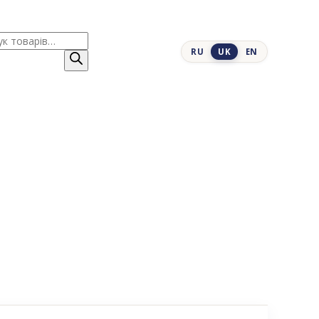
к
RU
UK
EN
ів