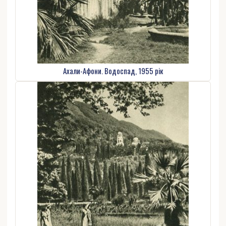
Ахали-Афони. Водоспад, 1955 рік