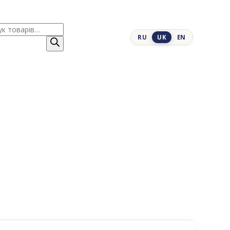
к
RU
UK
EN
ів