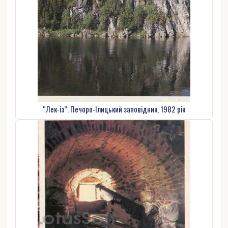
“Лек-із”. Печоро-Ілицький заповідник, 1982 рік