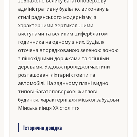
зображено велику багатоповерхову
адміністративну будівлю, виконану в
стилі радянського модернізму, з
характерними вертикальними
виступами та великим циферблатом
годинника на одному з них. Будівля
оточена впорядкованою зеленою зоною
з пішохідними доріжками та осінніми
деревами. Уздовж проїжджої частини
розташовані ліхтарні стовпи та
автомобілі. На задньому плані видно
типові багатоповерхові житлові
будинки, характерні для міської забудови
Мінська кінця XX століття.
Історична довідка