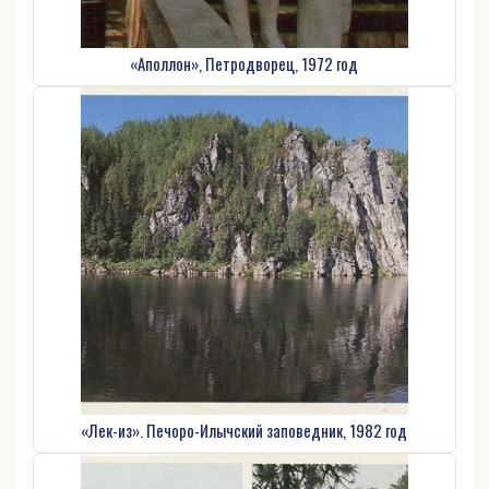
«Аполлон», Петродворец, 1972 год
«Лек-из». Печоро-Илычский заповедник, 1982 год