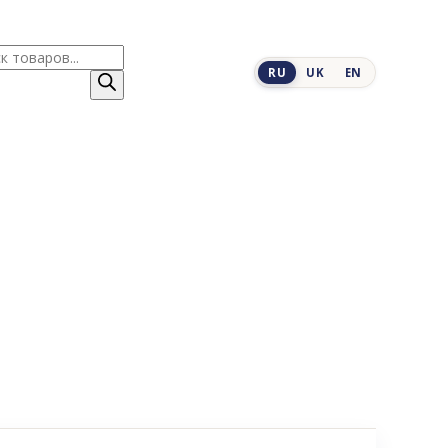
к
RU
UK
EN
ров