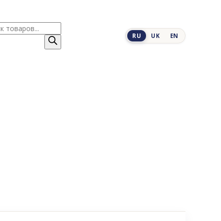
к
RU
UK
EN
ров