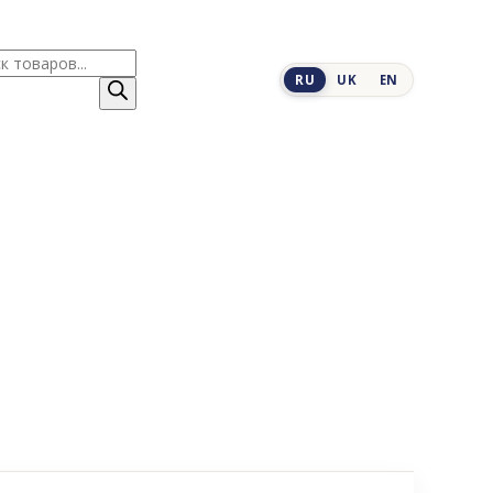
к
RU
UK
EN
ров