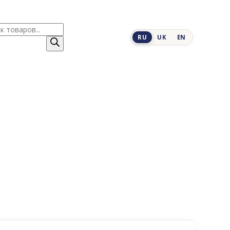
к
RU
UK
EN
ров