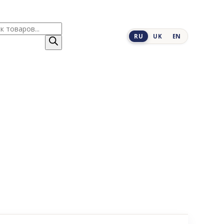
к
RU
UK
EN
ров