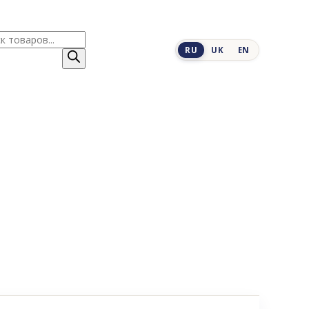
к
RU
UK
EN
ров