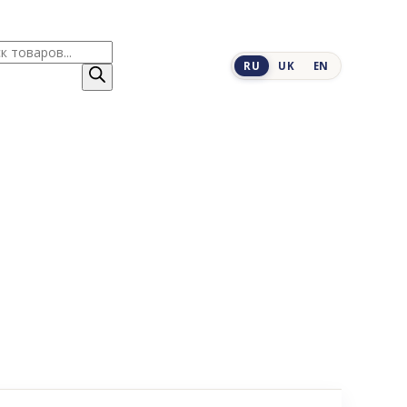
к
RU
UK
EN
ров